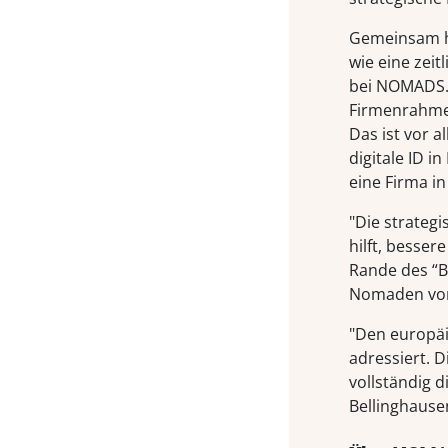
Gemeinsam ha
wie eine zeit
bei NOMADS.
Firmenrahmen
Das ist vor a
digitale ID 
eine Firma i
"Die strateg
hilft, besse
Rande des “B
Nomaden vom 
"Den europäi
adressiert. 
vollständig 
Bellinghause