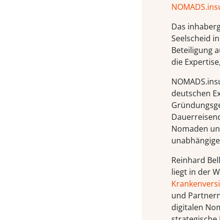
NOMADS.ins
Das inhaber
Seelscheid in
Beteiligung a
die Expertis
NOMADS.insu
deutschen Ex
Gründungsgesc
Dauerreisend
Nomaden un
unabhängiger
Reinhard Bel
liegt in der
Krankenvers
und Partnern
digitalen No
strategische