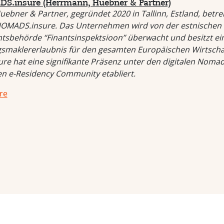
S.insure (Herrmann, Huebner & Partner)
ebner & Partner, gegründet 2020 in Tallinn, Estland, betrei
OMADS.insure. Das Unternehmen wird von der estnischen
htsbehörde “Finantsinspektsioon” überwacht und besitzt ei
smaklererlaubnis für den gesamten Europäischen Wirtsch
e hat eine signifikante Präsenz unter den digitalen Noma
en e-Residency Community etabliert.
re