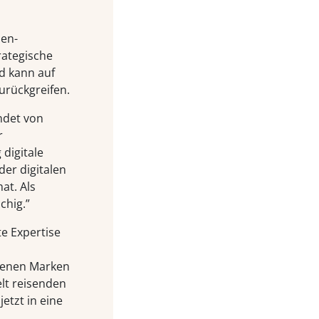
en-
rategische
nd kann auf
urückgreifen.
ndet von
r
 digitale
er digitalen
at. Als
chig.”
e Expertise
denen Marken
lt reisenden
tzt in eine