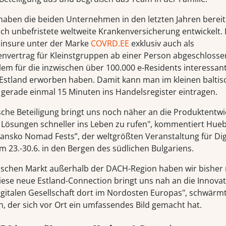
ben die beiden Unternehmen in den letzten Jahren bereit
lich unbefristete weltweite Krankenversicherung entwickelt.
insure unter der Marke
COVRD.EE
exklusiv auch als
vertrag für Kleinstgruppen ab einer Person abgeschlosse
llem für die inzwischen über 100.000 e-Residents interessant
in Estland erworben haben. Damit kann man im kleinen balti
n gerade einmal 15 Minuten ins Handelsregister eintragen.
ische Beteiligung bringt uns noch näher an die Produktentw
re Lösungen schneller ins Leben zu rufen", kommentiert Hu
ansko Nomad Fests”, der weltgrößten Veranstaltung für Dig
23.-30.6. in den Bergen des südlichen Bulgariens.
schen Markt außerhalb der DACH-Region haben wir bisher 
Diese neue Estland-Connection bringt uns nah an die Innovat
digitalen Gesellschaft dort im Nordosten Europas", schwärm
n, der sich vor Ort ein umfassendes Bild gemacht hat.