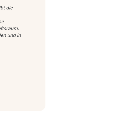
bt die
ne
aftsraum.
den und in