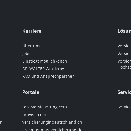
Karriere
Lösu
Über uns
Versic
Jobs
Versic
Einstiegsmöglichkeiten
Versic
Hochsc
DR-WALTER Academy
FAQ und Ansprechpartner
Portale
Servi
reiseversicherung.com
Servic
provisit.com
en
versicherungindeutschland.cn
erasmus-plus-versicherung.de