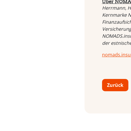
Über NOMAD
Herrmann, Hu
Kernmarke N
Finanzaufsic
Versicherung
NOMADS.insur
der estnisch
nomads.insu
Zurück