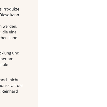
s Produkte
 Diese kann
n werden.
, die eine
schen Land
icklung und
ebner am
itale
noch nicht
ionskraft der
t Reinhard