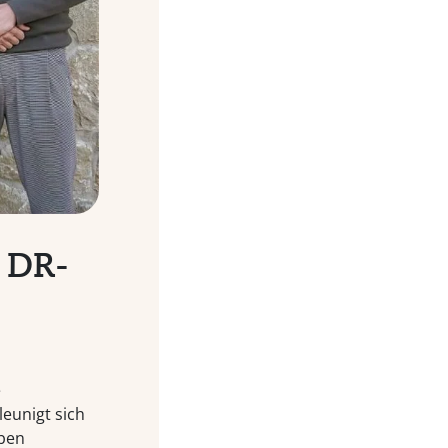
 DR-
e
eunigt sich
aben