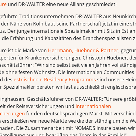
ure
und DR-WALTER eine neue Allianz geschmiedet:
geführte Traditionsunternehmen DR-WALTER aus Neunkirch
 der Nähe von Köln baut seine Partnerschaft jetzt in eine st
us. Der junge internationale Spezialmakler mit Sitz in Estla
e, die Erfahrung und Kapazitäten des Branchenspezialisten z
re ist die Marke von
Herrmann, Huebner & Partner
, gegrü
perten für Krankenversicherungen. Christoph Huebner, de
häftsführer: "Wir sind selbst seit vielen Jahren vollständig
e ohne festen Wohnsitz. Die internationalen Communities d
d des
estnischen e-Residency-Programms
sind unsere Heim
 Spezialmakler beraten wir fast ausschließlich englischspra
linghausen, Geschäftsführer von DR-WALTER: "Unsere größt
 Welt der Reiseversicherungen und
internationalen
icherungen
für den deutschsprachigen Markt. Mit verschie
 erschließen wir neue Märkte wie die der ständig um die We
maden. Die Zusammenarbeit mit NOMADS.insure bauen wir je
 Beteiligung aus und begrüßen das Team in der Familie!"