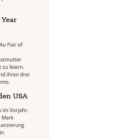
 Year
Au Pair of
astmutter
 zu feiern.
nd ihren drei
amms.
 den USA
s im Vorjahr.
e Mark
inanzierung
in