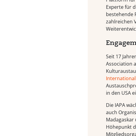
Experte für 
bestehende P
zahlreichen 
Weiterentwi
Engageme
Seit 17 Jahre
Association a
Kulturaustau
Internationa
Austauschpro
in den USA ei
Die IAPA wäc
auch Organis
Madagaskar u
Höhepunkt de
Mitgliedsorga