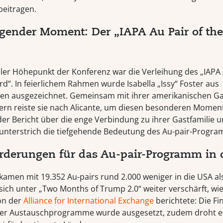
eitragen.
gender Moment: Der „IAPA Au Pair of the
ler Höhepunkt der Konferenz war die Verleihung des „IAPA 
d“. In feierlichem Rahmen wurde Isabella „Issy“ Foster aus
en ausgezeichnet. Gemeinsam mit ihrer amerikanischen G
tern reiste sie nach Alicante, um diesen besonderen Moment
er Bericht über die enge Verbindung zu ihrer Gastfamilie u
unterstrich die tiefgehende Bedeutung des Au-pair-Progr
rderungen für das Au-pair-Programm in
kamen mit 19.352 Au-pairs rund 2.000 weniger in die USA al
 sich unter „Two Months of Trump 2.0“ weiter verschärft, wi
on der
Alliance for International Exchange
berichtete: Die F
ler Austauschprogramme wurde ausgesetzt, zudem droht e