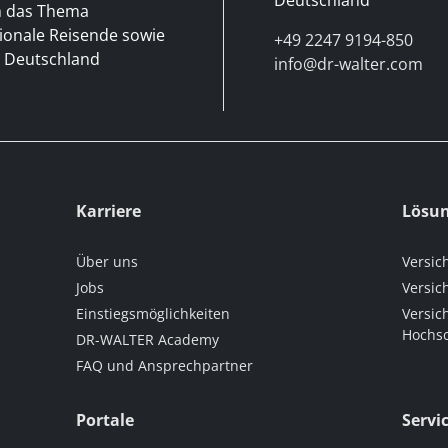
m das Thema
tionale Reisende sowie
+49 2247 9194-850
h Deutschland
info@dr-walter.com
Karriere
Lösu
Über uns
Versic
Jobs
Versic
Einstiegsmöglichkeiten
Versic
Hochsc
DR-WALTER Academy
FAQ und Ansprechpartner
Portale
Servi