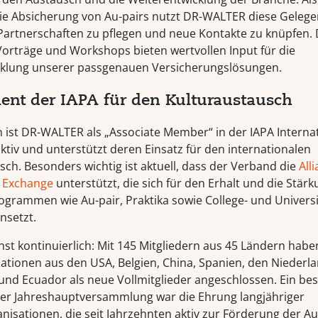
die Absicherung von Au-pairs nutzt DR-WALTER diese Gelege
artnerschaften zu pflegen und neue Kontakte zu knüpfen. 
Vorträge und Workshops bieten wertvollen Input für die
cklung unserer passgenauen Versicherungslösungen.
nt der IAPA für den Kulturaustausch
n ist DR-WALTER als „Associate Member“ in der IAPA Internat
ktiv und unterstützt deren Einsatz für den internationalen
sch. Besonders wichtig ist aktuell, dass der Verband die
All
l Exchange
unterstützt, die sich für den Erhalt und die Stär
grammen wie Au-pair, Praktika sowie College- und Universi
nsetzt.
hst kontinuierlich: Mit 145 Mitgliedern aus 45 Ländern habe
ationen aus den USA, Belgien, China, Spanien, den Niederl
nd Ecuador als neue Vollmitglieder angeschlossen. Ein be
r Jahreshauptversammlung war die Ehrung langjähriger
nisationen, die seit Jahrzehnten aktiv zur Förderung der Au