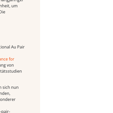
nheit, um
Die
ional Au Pair
iance for
kung von
tätsstudien
n sich nun
anden,
sonderer
-pair-