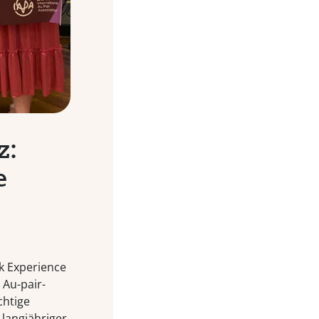
z:
e
k Experience
 Au-pair-
chtige
 langjähriger