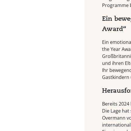
Programme b
Ein bewe
Award“
Ein emotiona
the Year Awar
Großbritanni
und ihren El
Ihr bewegend
Gastkindern 
Herausfo
Bereits 2024 
Die Lage hat
Overmann v
internationa