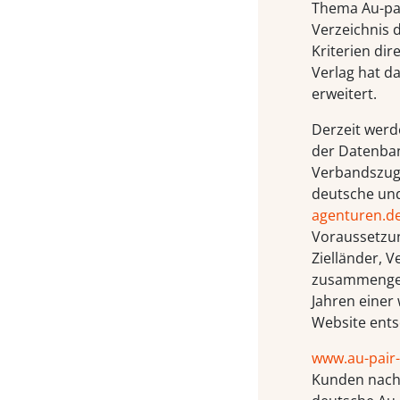
Thema Au-pai
Verzeichnis 
Kriterien dir
Verlag hat d
erweitert.
Derzeit werd
der Datenbank
Verbandszuge
deutsche und
agenturen.d
Voraussetzun
Zielländer, 
zusammengest
Jahren einer
Website ents
www.au-pair
Kunden nach 