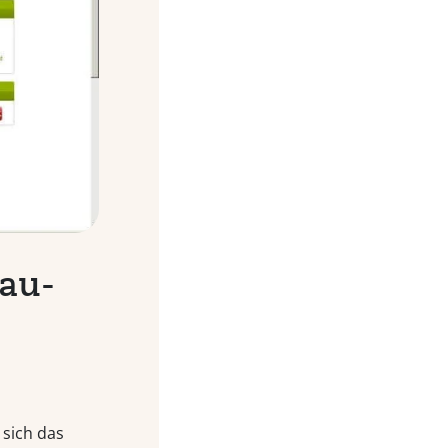
.au-
 sich das