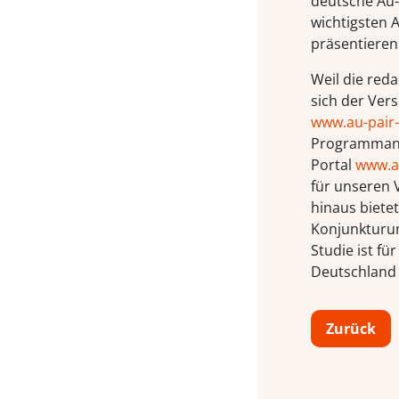
deutsche Au-
wichtigsten A
präsentieren
Weil die red
sich der Ver
www.au-pair
Programmang
Portal
www.a
für unseren V
hinaus bietet
Konjunkturu
Studie ist fü
Deutschland 
Zurück