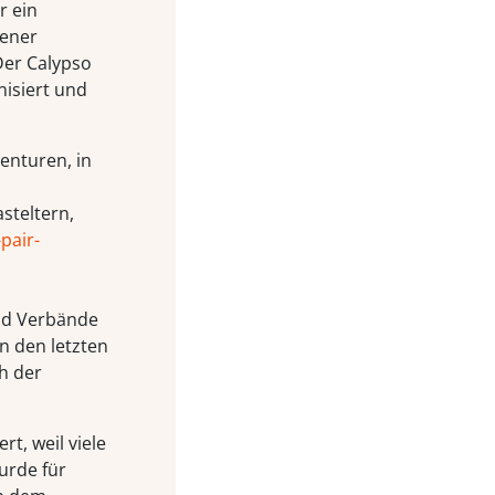
r ein
dener
 Der Calypso
nisiert und
enturen, in
steltern,
pair-
und Verbände
n den letzten
h der
rt, weil viele
urde für