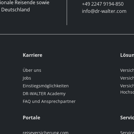
tionale Reisende sowie
+49 2247 9194-850
h Deutschland
info@dr-walter.com
Karriere
Lösu
Über uns
Versic
Jobs
Versic
Einstiegsmöglichkeiten
Versic
Hochsc
DR-WALTER Academy
FAQ und Ansprechpartner
Portale
Servi
reiseversicherung.com
Servic