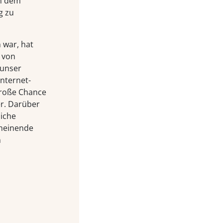
in dem
g zu
 war, hat
 von
 unser
nternet-
große Chance
er. Darüber
liche
cheinende
n