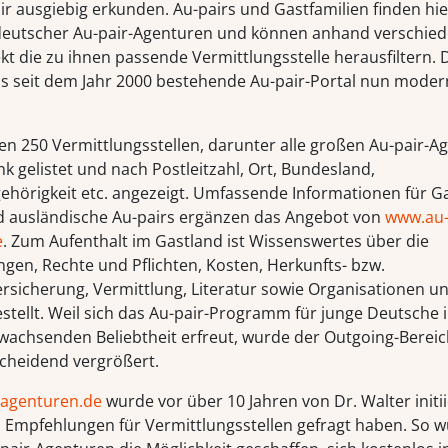
r ausgiebig erkunden. Au-pairs und Gastfamilien finden hie
deutscher Au-pair-Agenturen und können anhand verschie
ekt die zu ihnen passende Vermittlungsstelle herausfiltern.
as seit dem Jahr 2000 bestehende Au-pair-Portal nun moder
en 250 Vermittlungsstellen, darunter alle großen Au-pair-Ag
 gelistet und nach Postleitzahl, Ort, Bundesland,
hörigkeit etc. angezeigt. Umfassende Informationen für Ga
 ausländische Au-pairs ergänzen das Angebot von
www.au-
e
. Zum Aufenthalt im Gastland ist Wissenswertes über die
gen, Rechte und Pflichten, Kosten, Herkunfts- bzw.
Versicherung, Vermittlung, Literatur sowie Organisationen 
ellt. Weil sich das Au-pair-Programm für junge Deutsche i
 wachsenden Beliebtheit erfreut, wurde der Outgoing-Bereic
cheidend vergrößert.
-agenturen.de
wurde vor über 10 Jahren von Dr. Walter initiie
Empfehlungen für Vermittlungsstellen gefragt haben. So w