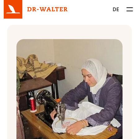
DE
Toggl