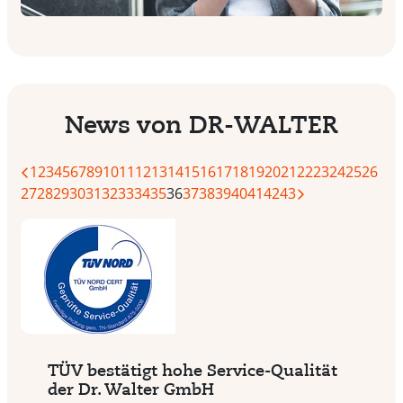
News von DR-WALTER
1
2
3
4
5
6
7
8
9
10
11
12
13
14
15
16
17
18
19
20
21
22
23
24
25
26
27
28
29
30
31
32
33
34
35
36
37
38
39
40
41
42
43
TÜV bestätigt hohe Service-Qualität
der Dr. Walter GmbH