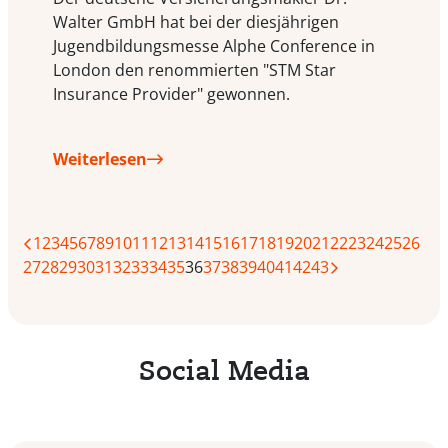
Walter GmbH hat bei der diesjährigen
Jugendbildungsmesse Alphe Conference in
London den renommierten "STM Star
Insurance Provider" gewonnen.
Weiterlesen
1
2
3
4
5
6
7
8
9
10
11
12
13
14
15
16
17
18
19
20
21
22
23
24
25
26
27
28
29
30
31
32
33
34
35
36
37
38
39
40
41
42
43
Social Media