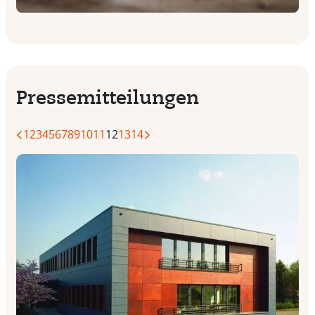
Pressemitteilungen
1
2
3
4
5
6
7
8
9
10
11
12
13
14