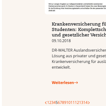
Krankenversicherung fü
Studenten: Komplettsch
und gesetzlicher Versi
09.10.2018
DR-WALTER Auslandsversicher
Lösung aus privater und geset
Krankenversicherung für ausl
entwickelt.
Weiterlesen
1
2
3
4
5
6
7
8
9
10
11
12
13
14