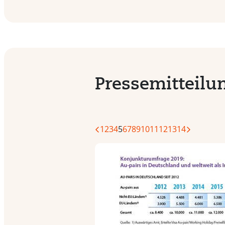
Pressemitteilu
1
2
3
4
5
6
7
8
9
10
11
12
13
14